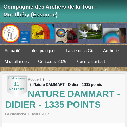
Panneau de gestion des cookies
Compagnie des Archers de la Tour -
Montlhéry (Essonne)
Actualité
Infos pratiques
La vie de la Cie
Archerie
Miscellanées
Concours 2026
Prendre contact
Le
dimanche
Accueil
11
Nature DAMMART - Didier - 1335 points
MARS
2007
NATURE DAMMART -
DIDIER - 1335 POINTS
Le
dimanche
11
mars
2007