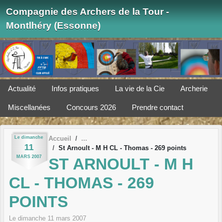
Panneau de gestion des cookies
Compagnie des Archers de la Tour -
Montlhéry (Essonne)
Actualité
Infos pratiques
La vie de la Cie
Archerie
Miscellanées
Concours 2026
Prendre contact
Le
dimanche
Accueil
11
St Arnoult - M H CL - Thomas - 269 points
MARS
2007
ST ARNOULT - M H
CL - THOMAS - 269
POINTS
Le
dimanche
11
mars
2007