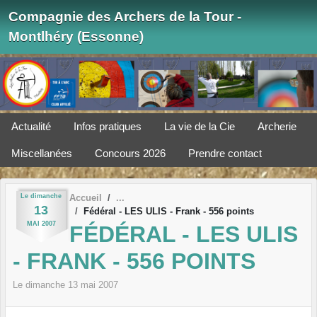
Panneau de gestion des cookies
Compagnie des Archers de la Tour -
Montlhéry (Essonne)
Actualité
Infos pratiques
La vie de la Cie
Archerie
Miscellanées
Concours 2026
Prendre contact
Le
dimanche
Accueil
13
Fédéral - LES ULIS - Frank - 556 points
MAI
2007
FÉDÉRAL - LES ULIS
- FRANK - 556 POINTS
Le
dimanche
13
mai
2007