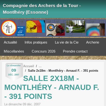
Panneau de gestion des cookies
Compagnie des Archers de la Tour -
Montlhéry (Essonne)
Actualité
Infos pratiques
La vie de la Cie
Archerie
Miscellanées
Concours 2026
Prendre contact
Le
dimanche
Accueil
09
Salle 2x18m - Montlhéry - Arnaud F. - 391 points
DÉC.
2007
SALLE 2X18M -
MONTLHÉRY - ARNAUD F.
- 391 POINTS
Le
dimanche
09
déc.
2007