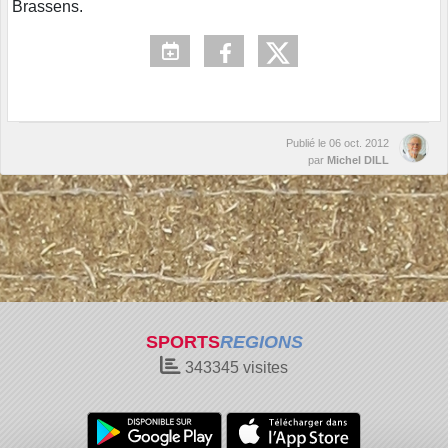
Brassens.
Publié le
06 oct. 2012
par
Michel DILL
SPORTS
REGIONS
343345
visites