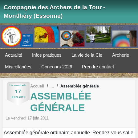
Panneau de gestion des cookies
Compagnie des Archers de la Tour -
Montlhéry (Essonne)
Actualité
Infos pratiques
La vie de la Cie
Archerie
Miscellanées
Concours 2026
Prendre contact
Le
vendredi
Accueil
Assemblée générale
17
ASSEMBLÉE
JUIN
2011
GÉNÉRALE
Le
vendredi
17
juin
2011
Assemblée générale ordinaire annuelle. Rendez-vous salle