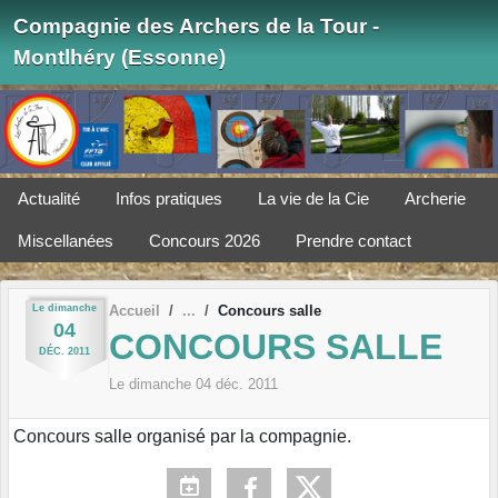
Panneau de gestion des cookies
Compagnie des Archers de la Tour -
Montlhéry (Essonne)
Actualité
Infos pratiques
La vie de la Cie
Archerie
Miscellanées
Concours 2026
Prendre contact
Le
dimanche
Accueil
Concours salle
04
CONCOURS SALLE
DÉC.
2011
Le
dimanche
04
déc.
2011
Concours salle organisé par la compagnie.