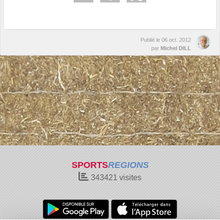
Publié le
06 oct. 2012
par
Michel DILL
SPORTS
REGIONS
343421
visites