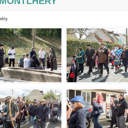
E MONTLHÉRY
héry.