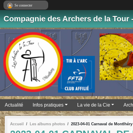
Panneau de gestion des cookies
Se connecter
Compagnie des Archers de la Tour 
Actualité
Infos pratiques
La vie de la Cie
Arch
Accueil
Les albums photos
2023-04-01 Carnaval de Montlhéry