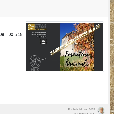
 09 h 00 à 18
Publié le
01 nov. 2025
par
Michel DILL