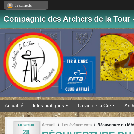
Panneau de gestion des cookies
Se connecter
Compagnie des Archers de la Tour 
Actualité
Infos pratiques
La vie de la Cie
Arch
Accueil
Les évènements
Réouverture du MA
Le
samedi
28